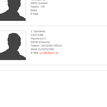
58642 Iserlohn
Telefon: +49
Mobil:
E-Mail:
1. Sportleiter
Gerd Kullik
Hausbruch 1
58239 Schwerte
Telefon: +49 02304 330101
Mobil: 01722317060
E-Mail:
g.kullik@gmx.de