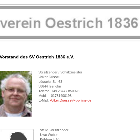
Vorstand des SV Oestrich 1836 e.V.
Vorsitzender / Schatzmeister
Volker Düssel
Lösseler Str. 63
58644 Iserlohn
Telefon: +49 2374 / 850028
Mobil: 01781400198
E-Mail:
Volker.Duessel@t-online.de
stellv. Vorsitzender
Uwe Weber
Kühlingstr.10