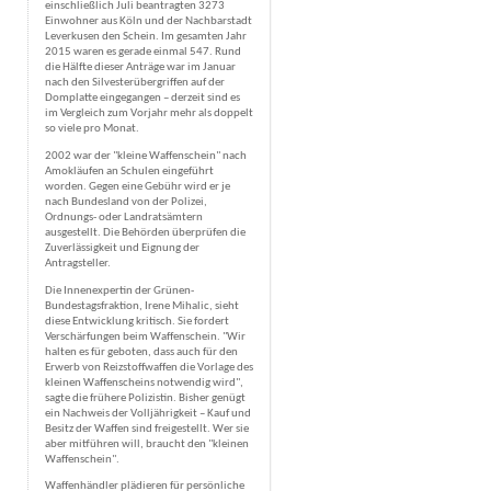
einschließlich Juli beantragten 3273
Einwohner aus Köln und der Nachbarstadt
Leverkusen den Schein. Im gesamten Jahr
2015 waren es gerade einmal 547. Rund
die Hälfte dieser Anträge war im Januar
nach den Silvesterübergriffen auf der
Domplatte eingegangen – derzeit sind es
im Vergleich zum Vorjahr mehr als doppelt
so viele pro Monat.
2002 war der "kleine Waffenschein" nach
Amokläufen an Schulen eingeführt
worden. Gegen eine Gebühr wird er je
nach Bundesland von der Polizei,
Ordnungs- oder Landratsämtern
ausgestellt. Die Behörden überprüfen die
Zuverlässigkeit und Eignung der
Antragsteller.
Die Innenexpertin der Grünen-
Bundestagsfraktion, Irene Mihalic, sieht
diese Entwicklung kritisch. Sie fordert
Verschärfungen beim Waffenschein. "Wir
halten es für geboten, dass auch für den
Erwerb von Reizstoffwaffen die Vorlage des
kleinen Waffenscheins notwendig wird",
sagte die frühere Polizistin. Bisher genügt
ein Nachweis der Volljährigkeit – Kauf und
Besitz der Waffen sind freigestellt. Wer sie
aber mitführen will, braucht den "kleinen
Waffenschein".
Waffenhändler plädieren für persönliche