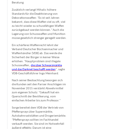
Beratung
Zusätzlich verlangt Mihalic höhere
Standards für die Deaktivierung von
Dekorationswaffen: "Es ist seit Jahren
bekannt, dass diese Waffen viel zu oft, viel
zu leicht wieder zu schussfähigen Waffen
zurückgebaut werden können." Auch die
Lagerung von Schusswaffen und Munition
müsse gesetzlich strenger geregelt werden.
Ein schärferes Waffenrecht lehnt der
Verband Deutscher Büchsenmacher und
Waffenhändler (VDB) ab. Das werde die
Sicherheit der Bürger in keiner Weise
erhöhen. "Hauptproblem sind illegale
Schusswaffen,
die über Schwarzmärkte
und das Darknet beschafft werden
", sagte
VDB-Geschäftsführer Ingo Meinhard.
Nach seiner Beobachtung besorgen sich
die Kunden seit den Pariser Anschlägen im
November 2015 verstärkt Abwehrmittel
zum eigenen Schutz: "Gekauft hat ein
Querschnitt der Bevölkerung, vom
einfachen Arbeiter bis zum Professor."
Sorge bereitet dem VDB der Vertrieb von
Pfeffersprays über Supermärkte,
Autobahnraststätten und Drogeriemärkte.
"Pfeffersprays sollten im Fachhandel
verkauft werden. Sie sind im Notwehrfall
äußerst effektiv. Darum ist eine