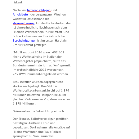
riskant.
Nach den
Terroranschlägen
und
Amokläufen
der vergangenen Wochen
wächst in Deutschland die
Verunsicherung
. Ein deutliches Indiz dafür
ist eine erhebliche Nachfrage nach dem
"kleinen Waffenschein" für Reizstoff- und
Schreckschusswaffen. Die Zahl solcher
Bescheinigungen
ist im ersten Halbjahr
um 49 Prozent gestiegen.
"Mit Stand Juni 2016 waren 402.301
kleine Waffenscheine im Nationalen
Waffenregister gespeichert", teilte das
Bundesinnenministerium auf Anfrage mit.
Im ersten Halbjahr 2015 waren noch
269.899 Dokumente registriert worden.
Schusswaffen wurden dagegen nicht
stärker nachgefragt. Die Zahl der
Waffenbesitzkarten sank leicht auf 1,894
Millionen im ersten Halbjahr 2016. Im
gleichen Zeitraum des Vorjahres waren es
1,898 Millionen.
Grüne sehen die Entwicklung kritisch
Den Trend zu Selbstverteidigungsmitteln
bestätigen Städte wie Köln und
Leverkusen. Dort nahmen die Anträge auf
"kleine Waffenscheine" laut Polizei
sprunghaft zu. Von Januar bis