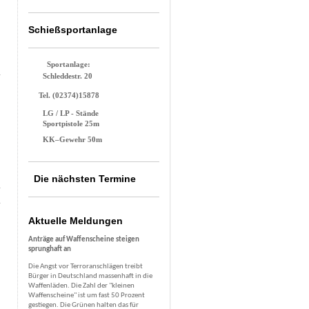
Schießsportanlage
Sportanlage:
Schleddestr. 20
Tel. (02374)15878
LG / LP - Stände
Sportpistole 25m
KK–Gewehr 50m
Die nächsten Termine
Aktuelle Meldungen
Anträge auf Waffenscheine steigen
sprunghaft an
Die Angst vor Terroranschlägen treibt
Bürger in Deutschland massenhaft in die
Waffenläden. Die Zahl der "kleinen
Waffenscheine" ist um fast 50 Prozent
gestiegen. Die Grünen halten das für