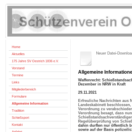
Home
Neuer Datei-Downloa
Aktuelles
175 Jahre SV Oestrich 1836 e.V.
Vorstand
Allgemeine Information
Termine
Waffenrecht: Schießstandsach
Links
Dezember in NRW in Kraft
Mitgliederbereich
29.11.2021
Formulare
Erfreuliche Nachrichten aus 
Allgemeine Information
Landeskabinett beschlossen,
Verordnung zu verabschieden, 
Tradition
Verordnung besagt, dass nun
Schießstandsachverständige
Schießsport
Regelüberprüfung von Schie
Kontakt
dahin durften nur öffentlich 
sowie auf der Basis polizeili
Anfahrt